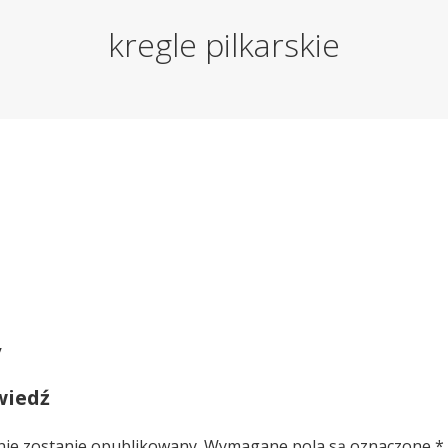
kregle pilkarskie
y
wiedź
nie zostanie opublikowany.
Wymagane pola są oznaczone
*