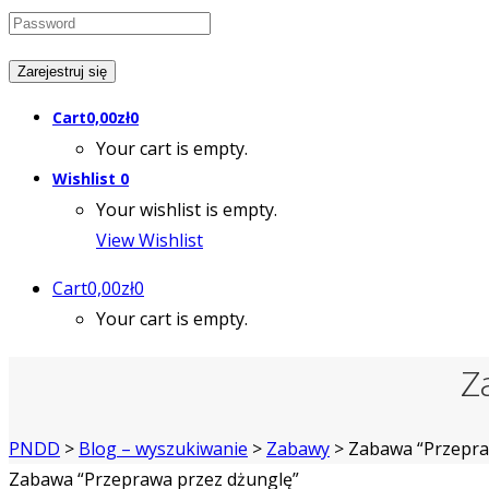
Cart
0,00
zł
0
Your cart is empty.
Wishlist
0
Your wishlist is empty.
View Wishlist
Cart
0,00
zł
0
Your cart is empty.
Z
PNDD
>
Blog – wyszukiwanie
>
Zabawy
>
Zabawa “Przepra
Zabawa “Przeprawa przez dżunglę”