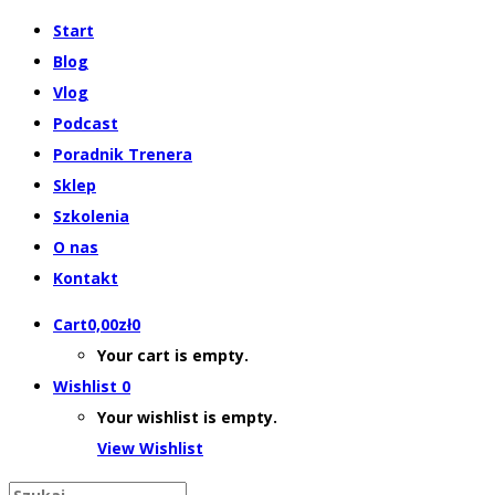
Start
Blog
Vlog
Podcast
Poradnik Trenera
Sklep
Szkolenia
O nas
Kontakt
Cart
0,00
zł
0
Your cart is empty.
Wishlist
0
Your wishlist is empty.
View Wishlist