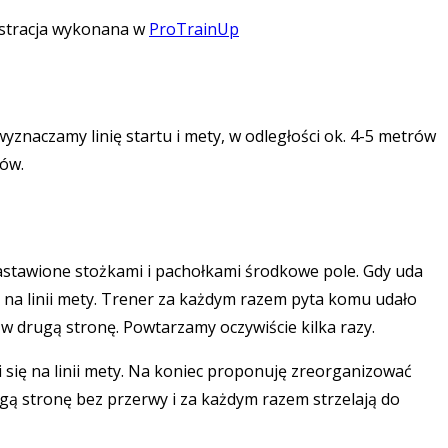
ustracja wykonana w
ProTrainUp
znaczamy linię startu i mety, w odległości ok. 4-5 metrów
ków.
o zastawione stożkami i pachołkami środkowe pole. Gdy uda
ię na linii mety. Trener za każdym razem pyta komu udało
w drugą stronę. Powtarzamy oczywiście kilka razy.
wi się na linii mety. Na koniec proponuję zreorganizować
ugą stronę bez przerwy i za każdym razem strzelają do