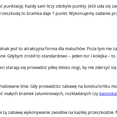
punktację. Każdy sam liczy zdobyte punkty. Jeśli uda się za
 z przeszkodą to bramka daje 1 punkt. Wykonujemy zadanie p
ednak jest to atrakcyjna forma dla maluchów. Poza tym nie z
 inne. Gdybym zrobił to standardowo – jeden tor i kolejka – 
ci starają się prowadzić piłkę blisko nogi, by nie zderzyć s
namalowane linie. Gdy prowadzisz zabawę na boisku/orliku mo
użyć małych bramek (aluminiowych, rozkładanych czy
bazooka
w tą zabawę wykonywanie zwodów na każdej przeszkodzie. M