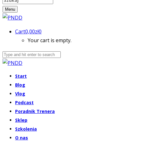
Menu
Cart
0,00
zł
0
Your cart is empty.
Start
Blog
Vlog
Podcast
Poradnik Trenera
Sklep
Szkolenia
O nas