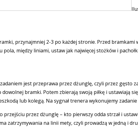
Il
amki, przynajmniej 2-3 po każdej stronie. Przed bramkami wy
u pola, między liniami, ustaw jak najwięcej stożków i pachoł
Ich zadaniem jest przeprawa przez dżunglę, czyli przez gęst
do dowolnej bramki. Potem zbierają swoją piłkę i ustawiają s
eszkodą lub kolegą. Na sygnał trenera wykonujemy zadanie 
po przejściu przez dżunglę – kto pierwszy odda strzał i usta
ma zatrzymywania na linii mety, czyli prowadzą w jedną i dr