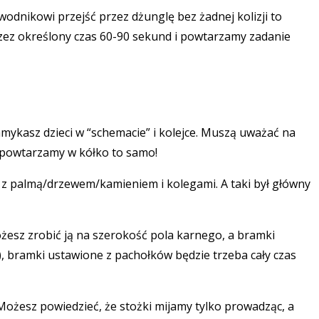
wodnikowi przejść przez dżunglę bez żadnej kolizji to
rzez określony czas 60-90 sekund i powtarzamy zadanie
amykasz dzieci w “schemacie” i kolejce. Muszą uważać na
to powtarzamy w kółko to samo!
ię z palmą/drzewem/kamieniem i kolegami. A taki był główny
żesz zrobić ją na szerokość pola karnego, a bramki
), bramki ustawione z pachołków będzie trzeba cały czas
ożesz powiedzieć, że stożki mijamy tylko prowadząc, a