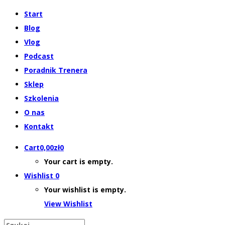
Start
Blog
Vlog
Podcast
Poradnik Trenera
Sklep
Szkolenia
O nas
Kontakt
Cart
0,00
zł
0
Your cart is empty.
Wishlist
0
Your wishlist is empty.
View Wishlist