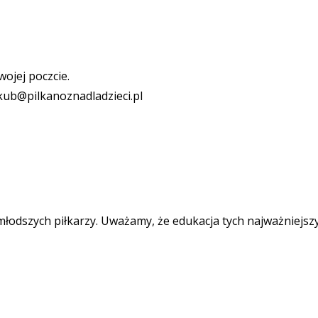
ojej poczcie.
akub@pilkanoznadladzieci.pl
młodszych piłkarzy. Uważamy, że edukacja tych najważniejszy