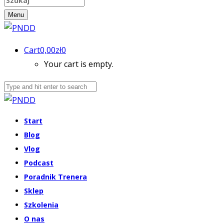
Menu
Cart
0,00
zł
0
Your cart is empty.
Start
Blog
Vlog
Podcast
Poradnik Trenera
Sklep
Szkolenia
O nas