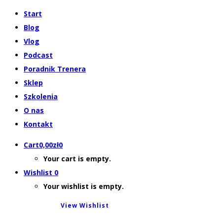
Start
Blog
Vlog
Podcast
Poradnik Trenera
Sklep
Szkolenia
O nas
Kontakt
Cart
0,00
zł
0
Your cart is empty.
Wishlist
0
Your wishlist is empty.
View Wishlist