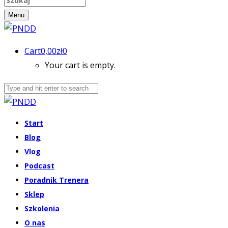
Menu
Cart
0,00
zł
0
Your cart is empty.
Start
Blog
Vlog
Podcast
Poradnik Trenera
Sklep
Szkolenia
O nas