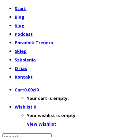
Start
Blog
Vlog
Podcast
Poradnik Trenera
Sklep
Szkolenia
O nas
Kontakt
Cart
0,00
zł
0
Your cart is empty.
Wishlist
0
Your wishlist is empty.
View Wishlist