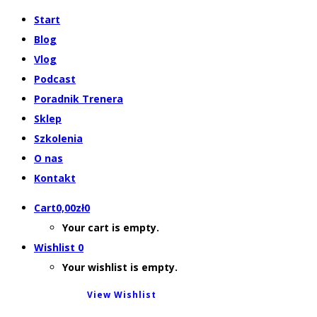
Start
Blog
Vlog
Podcast
Poradnik Trenera
Sklep
Szkolenia
O nas
Kontakt
Cart
0,00
zł
0
Your cart is empty.
Wishlist
0
Your wishlist is empty.
View Wishlist