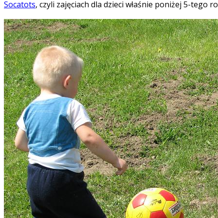
Socatots
, czyli zajęciach dla dzieci właśnie poniżej 5-tego ro