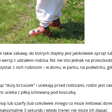
 takie zabawy, do których zbędny jest jakikolwiek sprzęt lub
rsji z udziałem rodzica. Nic nie stoi jednak na przeszkodzi
rzystać z nich rodzicom – w domu, w parku, na podwórku, gdz
ąc “duży brzuszek” i uciekają przed rodzicami, rodzic jest za
zic ucieka z piłką schowaną pod koszulką.
p lub szarfy (lub cokolwiek innego co może imitować domek).
ksymalnie 3 sekundy i wtedy trener nie może ich złapać.