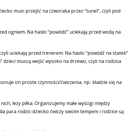
dziecko musi przejść na czworaka przez “tunel”, czyli pod
 przed ogniem. Na hasło “powódź” uciekają przed wodą na
czyli uciekają przed trenerem. Na hasło “powódź na statek”
wa” dzieci muszą wejść wysoko na drzewo, czyli na rodzica
konuje on proste czynności/ćwiczenia, np.: kładzie się na
 nich, leży piłka. Organizujemy małe wyścigi między
żda para rodzic-dziecko ćwiczy swoim tempem i rodzice są