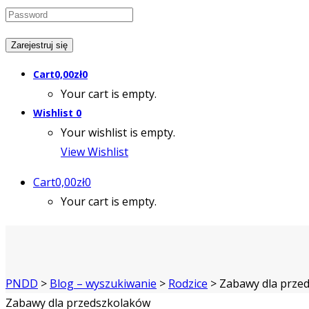
Cart
0,00
zł
0
Your cart is empty.
Wishlist
0
Your wishlist is empty.
View Wishlist
Cart
0,00
zł
0
Your cart is empty.
PNDD
>
Blog – wyszukiwanie
>
Rodzice
>
Zabawy dla prze
Zabawy dla przedszkolaków