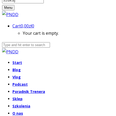
Menu
Cart
0,00
zł
0
Your cart is empty.
Start
Blog
Vlog
Podcast
Poradnik Trenera
Sklep
Szkolenia
O nas