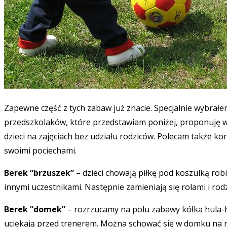
Zapewne część z tych zabaw już znacie. Specjalnie wybrałem
przedszkolaków, które przedstawiam poniżej, proponuję w we
dzieci na zajęciach bez udziału rodziców. Polecam także ko
swoimi pociechami.
Berek “brzuszek”
– dzieci chowają piłkę pod koszulką robi
innymi uczestnikami. Następnie zamieniają się rolami i rod
Berek “domek”
– rozrzucamy na polu zabawy kółka hula-ho
uciekają przed trenerem. Można schować się w domku na ma