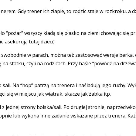
enerem. Gdy trener ich złapie, to rodzic staje w rozkroku, a 
asło “pożar” wszyscy kładą się płasko na ziemi chowając się
 asekurują tutaj dzieci).
ają swobodnie w parach, można też zastosować wersje berka, 
 się na statku, czyli na rodzicach. Przy haśle “powódź na drze
 sali. Na “hop” patrzą na trenera i naśladują jego ruchy. Wy
ci się w miejscu jak wiatrak, skacze jak żabka itp.
 z jednej strony boiska/sali. Po drugiej stronie, naprzeciwko
ą kopnie lub wykona inne zadanie wskazane przez trenera. Ka