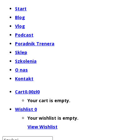
Start
Blog
Vlog
Podcast
Poradnik Trenera
Sklep
Szkolenia
O nas
Kontakt
Cart
0,00
zł
0
Your cart is empty.
Wishlist
0
Your wishlist is empty.
View Wishlist