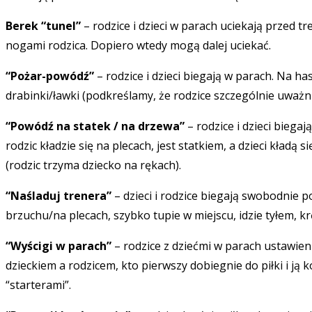
Berek “tunel”
– rodzice i dzieci w parach uciekają przed tr
nogami rodzica. Dopiero wtedy mogą dalej uciekać.
“Pożar-powódź”
– rodzice i dzieci biegają w parach. Na h
drabinki/ławki (podkreślamy, że rodzice szczególnie uważnie
“Powódź na statek / na drzewa”
– rodzice i dzieci bieg
rodzic kładzie się na plecach, jest statkiem, a dzieci kładą
(rodzic trzyma dziecko na rękach).
“Naśladuj trenera”
– dzieci i rodzice biegają swobodnie po
brzuchu/na plecach, szybko tupie w miejscu, idzie tyłem, krę
“Wyścigi w parach”
– rodzice z dziećmi w parach ustawieni
dzieckiem a rodzicem, kto pierwszy dobiegnie do piłki i j
“starterami”.