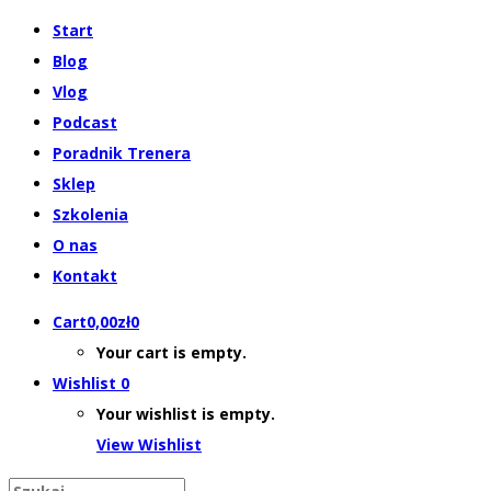
Start
Blog
Vlog
Podcast
Poradnik Trenera
Sklep
Szkolenia
O nas
Kontakt
Cart
0,00
zł
0
Your cart is empty.
Wishlist
0
Your wishlist is empty.
View Wishlist