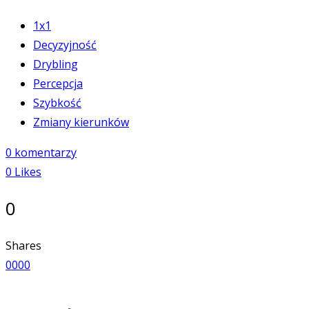
1x1
Decyzyjność
Drybling
Percepcja
Szybkość
Zmiany kierunków
0 komentarzy
0
Likes
0
Shares
0
0
0
0