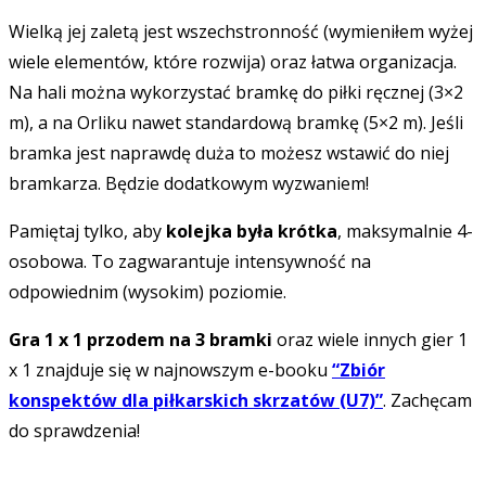
Wielką jej zaletą jest wszechstronność (wymieniłem wyżej
wiele elementów, które rozwija) oraz łatwa organizacja.
Na hali można wykorzystać bramkę do piłki ręcznej (3×2
m), a na Orliku nawet standardową bramkę (5×2 m). Jeśli
bramka jest naprawdę duża to możesz wstawić do niej
bramkarza. Będzie dodatkowym wyzwaniem!
Pamiętaj tylko, aby
kolejka była krótka
, maksymalnie 4-
osobowa. To zagwarantuje intensywność na
odpowiednim (wysokim) poziomie.
Gra 1 x 1 przodem na 3 bramki
oraz wiele innych gier 1
x 1 znajduje się w najnowszym e-booku
“Zbiór
konspektów dla piłkarskich skrzatów (U7)”
. Zachęcam
do sprawdzenia!