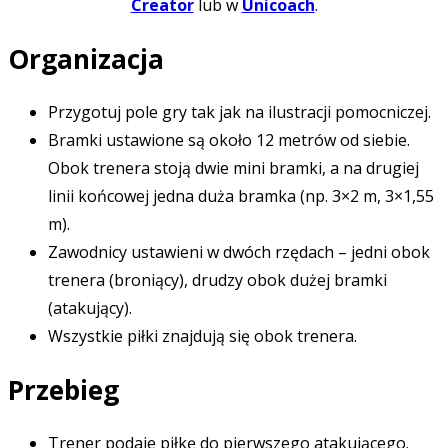
Creator
lub w
Unicoach
.
Organizacja
Przygotuj pole gry tak jak na ilustracji pomocniczej.
Bramki ustawione są około 12 metrów od siebie.
Obok trenera stoją dwie mini bramki, a na drugiej
linii końcowej jedna duża bramka (np. 3×2 m, 3×1,55
m).
Zawodnicy ustawieni w dwóch rzędach – jedni obok
trenera (broniący), drudzy obok dużej bramki
(atakujący).
Wszystkie piłki znajdują się obok trenera.
Przebieg
Trener podaje piłkę do pierwszego atakującego.