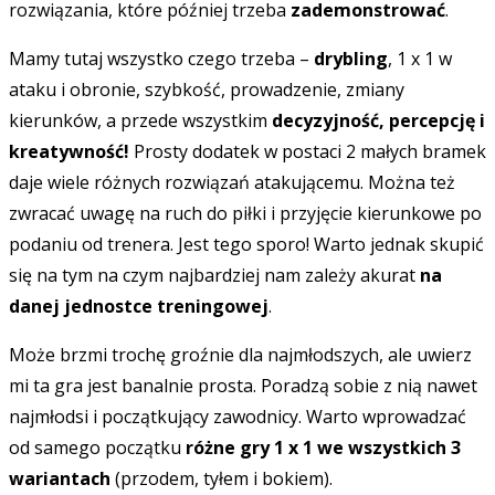
rozwiązania, które później trzeba
zademonstrować
.
Mamy tutaj wszystko czego trzeba –
drybling
, 1 x 1 w
ataku i obronie, szybkość, prowadzenie, zmiany
kierunków, a przede wszystkim
decyzyjność, percepcję i
kreatywność!
Prosty dodatek w postaci 2 małych bramek
daje wiele różnych rozwiązań atakującemu. Można też
zwracać uwagę na ruch do piłki i przyjęcie kierunkowe po
podaniu od trenera. Jest tego sporo! Warto jednak skupić
się na tym na czym najbardziej nam zależy akurat
na
danej jednostce treningowej
.
Może brzmi trochę groźnie dla najmłodszych, ale uwierz
mi ta gra jest banalnie prosta. Poradzą sobie z nią nawet
najmłodsi i początkujący zawodnicy. Warto wprowadzać
od samego początku
różne gry 1 x 1 we wszystkich 3
wariantach
(przodem, tyłem i bokiem).