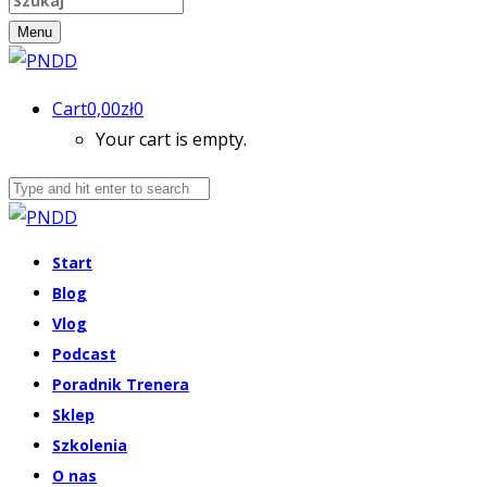
Menu
Cart
0,00
zł
0
Your cart is empty.
Start
Blog
Vlog
Podcast
Poradnik Trenera
Sklep
Szkolenia
O nas