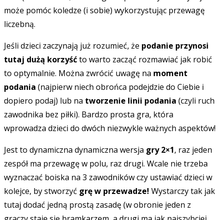
może pomóc koledze (i sobie) wykorzystując przewagę
liczebną.
Jeśli dzieci zaczynają już rozumieć, że
podanie przynosi
tutaj dużą korzyść
to warto zacząć rozmawiać jak robić
to optymalnie. Można zwrócić uwagę na
moment
podania
(najpierw niech obrońca podejdzie do Ciebie i
dopiero podaj) lub na
tworzenie linii podania
(czyli ruch
zawodnika bez piłki). Bardzo prosta gra, która
wprowadza dzieci do dwóch niezwykle ważnych aspektów!
Jest to dynamiczna dynamiczna wersja
gry 2×1
, raz jeden
zespół ma przewagę w polu, raz drugi. Wcale nie trzeba
wyznaczać boiska na 3 zawodników czy ustawiać dzieci w
kolejce, by stworzyć
grę w przewadze!
Wystarczy tak jak
tutaj dodać jedną prostą zasadę (w obronie jeden z
graczy staje się bramkarzem, a drugi ma jak najszybciej