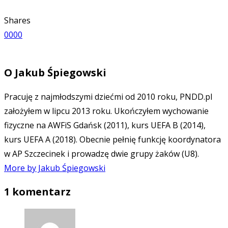
Shares
0
0
0
0
O
Jakub Śpiegowski
Pracuję z najmłodszymi dziećmi od 2010 roku, PNDD.pl
założyłem w lipcu 2013 roku. Ukończyłem wychowanie
fizyczne na AWFiS Gdańsk (2011), kurs UEFA B (2014),
kurs UEFA A (2018). Obecnie pełnię funkcję koordynatora
w AP Szczecinek i prowadzę dwie grupy żaków (U8).
More by Jakub Śpiegowski
1 komentarz