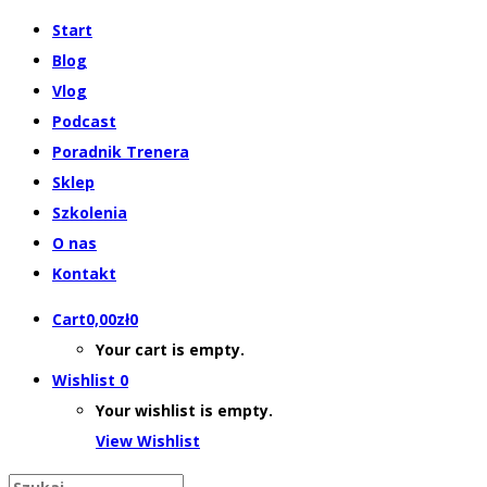
Start
Blog
Vlog
Podcast
Poradnik Trenera
Sklep
Szkolenia
O nas
Kontakt
Cart
0,00
zł
0
Your cart is empty.
Wishlist
0
Your wishlist is empty.
View Wishlist