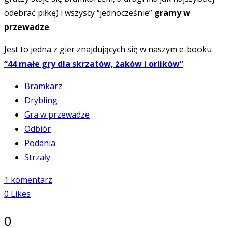
odebrać piłkę) i wszyscy “jednocześnie”
gramy w
przewadze
.
Jest to jedna z gier znajdujących się w naszym e-booku
“44 małe gry dla skrzatów, żaków i orlików”
.
Bramkarz
Drybling
Gra w przewadze
Odbiór
Podania
Strzały
1 komentarz
0
Likes
0