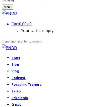
Menu
Cart
0,00
zł
0
Your cart is empty.
Start
Blog
Vlog
Podcast
Poradnik Trenera
Sklep
Szkolenia
O nas