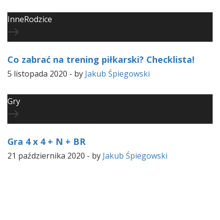
Inne
Rodzice
Co zabrać na trening piłkarski? Checklista!
5 listopada 2020
-
by
Jakub Śpiegowski
Gry
Gra 4 x 4 + N + BR
21 października 2020
-
by
Jakub Śpiegowski