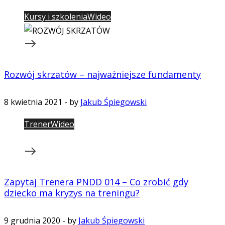
Kursy i szkolenia
Wideo
Rozwój skrzatów – najważniejsze fundamenty
8 kwietnia 2021
-
by
Jakub Śpiegowski
Trener
Wideo
Zapytaj Trenera PNDD 014 – Co zrobić gdy
dziecko ma kryzys na treningu?
9 grudnia 2020
-
by
Jakub Śpiegowski