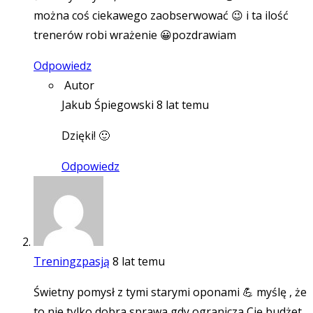
można coś ciekawego zaobserwować 😉 i ta ilość
trenerów robi wrażenie 😀pozdrawiam
Odpowiedz
Autor
Jakub Śpiegowski
8 lat temu
Dzięki! 🙂
Odpowiedz
Treningzpasją
8 lat temu
Świetny pomysł z tymi starymi oponami 💪 myślę , że
to nie tylko dobra sprawa gdy ogranicza Cię budżet ,