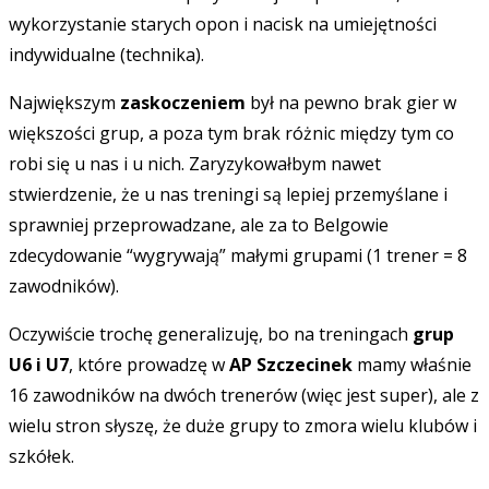
wykorzystanie starych opon i nacisk na umiejętności
indywidualne (technika).
Największym
zaskoczeniem
był na pewno brak gier w
większości grup, a poza tym brak różnic między tym co
robi się u nas i u nich. Zaryzykowałbym nawet
stwierdzenie, że u nas treningi są lepiej przemyślane i
sprawniej przeprowadzane, ale za to Belgowie
zdecydowanie “wygrywają” małymi grupami (1 trener = 8
zawodników).
Oczywiście trochę generalizuję, bo na treningach
grup
U6 i U7
, które prowadzę w
AP Szczecinek
mamy właśnie
16 zawodników na dwóch trenerów (więc jest super), ale z
wielu stron słyszę, że duże grupy to zmora wielu klubów i
szkółek.