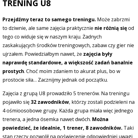
TRENING U8
Przejdźmy teraz to samego treningu.
Może zabrzmi
to dziwnie, ale same zajęcia praktycznie
nie różnią się
od
tego co widuje się w naszym kraju. Żadnych
zaskakujących środków treningowych, zabaw czy gier nie
ujrzałem. Powiedziałbym nawet, że
zajęcia były
naprawdę standardowe, a większość zadań banalnie
prostych
. Choć moim zdaniem to akurat plus, bo w
prostocie siła… Zacznijmy jednak od początku.
Zajęcia z grupą U8 prowadziło 5 trenerów. Na treningu
pojawiło się
32 zawodników
, którzy zostali podzieleni na
4 ośmioosobowe grupy. Każda grupa miała więc jednego
trenera, a jedna ósemka nawet dwóch.
Można
powiedzieć, że idealnie, 1 trener, 8 zawodników.
Taki
stan rzeczy pozwolił na poświęcenie odpowiedniej uwagi