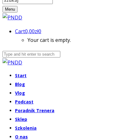
Menu
Cart
0,00
zł
0
Your cart is empty.
Start
Blog
Vlog
Podcast
Poradnik Trenera
Sklep
Szkolenia
O nas