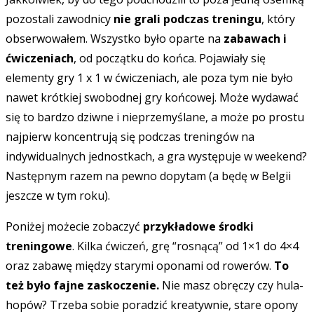
pozostali zawodnicy
nie grali podczas treningu
, który
obserwowałem. Wszystko było oparte na
zabawach i
ćwiczeniach
, od początku do końca. Pojawiały się
elementy gry 1 x 1 w ćwiczeniach, ale poza tym nie było
nawet krótkiej swobodnej gry końcowej. Może wydawać
się to bardzo dziwne i nieprzemyślane, a może po prostu
najpierw koncentrują się podczas treningów na
indywidualnych jednostkach, a gra występuje w weekend?
Następnym razem na pewno dopytam (a będę w Belgii
jeszcze w tym roku).
Poniżej możecie zobaczyć
przykładowe środki
treningowe
. Kilka ćwiczeń, grę “rosnącą” od 1×1 do 4×4
oraz zabawę między starymi oponami od rowerów.
To
też było fajne zaskoczenie.
Nie masz obręczy czy hula-
hopów? Trzeba sobie poradzić kreatywnie, stare opony