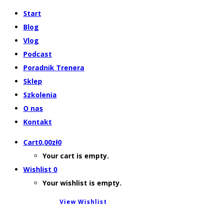
Start
Blog
Vlog
Podcast
Poradnik Trenera
Sklep
Szkolenia
O nas
Kontakt
Cart
0,00
zł
0
Your cart is empty.
Wishlist
0
Your wishlist is empty.
View Wishlist