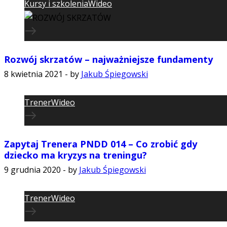
Kursy i szkolenia
Wideo
Rozwój skrzatów – najważniejsze fundamenty
8 kwietnia 2021
-
by
Jakub Śpiegowski
Trener
Wideo
Zapytaj Trenera PNDD 014 – Co zrobić gdy
dziecko ma kryzys na treningu?
9 grudnia 2020
-
by
Jakub Śpiegowski
Trener
Wideo