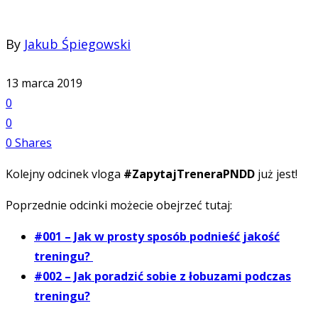
By
Jakub Śpiegowski
13 marca 2019
0
0
0
Shares
Kolejny odcinek vloga
#ZapytajTreneraPNDD
już jest!
Poprzednie odcinki możecie obejrzeć tutaj:
#001 – Jak w prosty sposób podnieść jakość
treningu?
#002 – Jak poradzić sobie z łobuzami podczas
treningu?