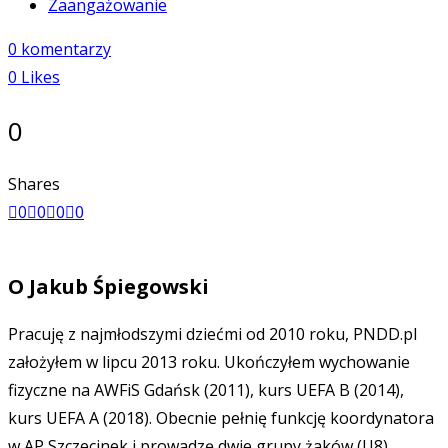
Zaangażowanie
0 komentarzy
0
Likes
0
Shares
0
0
0
0
O
Jakub Śpiegowski
Pracuję z najmłodszymi dziećmi od 2010 roku, PNDD.pl
założyłem w lipcu 2013 roku. Ukończyłem wychowanie
fizyczne na AWFiS Gdańsk (2011), kurs UEFA B (2014),
kurs UEFA A (2018). Obecnie pełnię funkcję koordynatora
w AP Szczecinek i prowadzę dwie grupy żaków (U8).