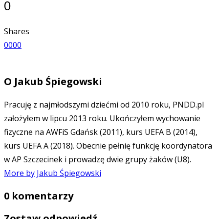
0
Shares
0
0
0
0
O
Jakub Śpiegowski
Pracuję z najmłodszymi dziećmi od 2010 roku, PNDD.pl
założyłem w lipcu 2013 roku. Ukończyłem wychowanie
fizyczne na AWFiS Gdańsk (2011), kurs UEFA B (2014),
kurs UEFA A (2018). Obecnie pełnię funkcję koordynatora
w AP Szczecinek i prowadzę dwie grupy żaków (U8).
More by Jakub Śpiegowski
0 komentarzy
Zostaw odpowiedź