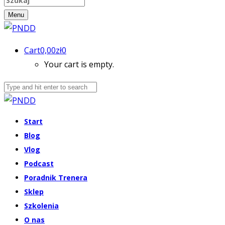
Menu
Cart
0,00
zł
0
Your cart is empty.
Start
Blog
Vlog
Podcast
Poradnik Trenera
Sklep
Szkolenia
O nas