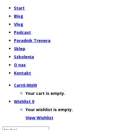
Start
Blog
Vlog
Podcast
Poradnik Trenera
Sklep
Szkolenia
O nas
Kontakt
Cart
0,00
zł
0
Your cart is empty.
Wishlist
0
Your wishlist is empty.
View Wishlist