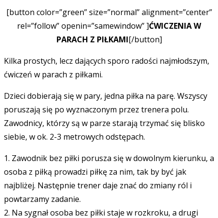
[button color=”green” size=”normal” alignment=”center”
rel=”follow” openin=”samewindow” ]
ĆWICZENIA W
PARACH Z PIŁKAMI
[/button]
Kilka prostych, lecz dających sporo radości najmłodszym,
ćwiczeń w parach z piłkami.
Dzieci dobierają się w pary, jedna piłka na parę. Wszyscy
poruszają się po wyznaczonym przez trenera polu.
Zawodnicy, którzy są w parze starają trzymać się blisko
siebie, w ok. 2-3 metrowych odstępach.
1. Zawodnik bez piłki porusza się w dowolnym kierunku, a
osoba z piłką prowadzi piłkę za nim, tak by być jak
najbliżej. Następnie trener daje znać do zmiany ról i
powtarzamy zadanie.
2. Na sygnał osoba bez piłki staje w rozkroku, a drugi