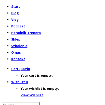
Start
Blog
Vlog
Podcast
Poradnik Trenera
Sklep
Szkolenia
O nas
Kontakt
Cart
0,00
zł
0
Your cart is empty.
Wishlist
0
Your wishlist is empty.
View Wishlist