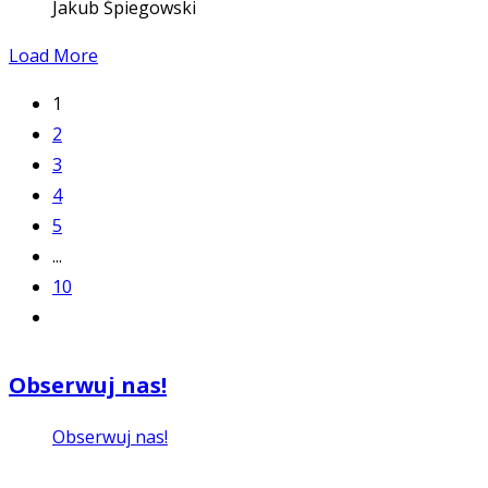
Jakub Śpiegowski
Load More
1
2
3
4
5
...
10
Obserwuj nas!
Obserwuj nas!