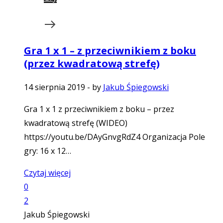
Gra 1 x 1 – z przeciwnikiem z boku
(przez kwadratową strefę)
14 sierpnia 2019
-
by
Jakub Śpiegowski
Gra 1 x 1 z przeciwnikiem z boku – przez
kwadratową strefę (WIDEO)
https://youtu.be/DAyGnvgRdZ4 Organizacja Pole
gry: 16 x 12…
Czytaj więcej
0
2
Jakub Śpiegowski