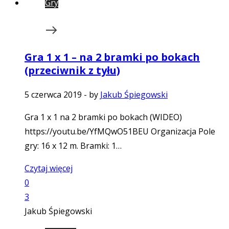
Gry
Gra 1 x 1 – na 2 bramki po bokach
(przeciwnik z tyłu)
5 czerwca 2019
-
by
Jakub Śpiegowski
Gra 1 x 1 na 2 bramki po bokach (WIDEO)
https://youtu.be/YfMQwO51BEU Organizacja Pole
gry: 16 x 12 m. Bramki: 1…
Czytaj więcej
0
3
Jakub Śpiegowski