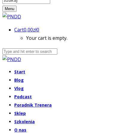
Menu
Cart
0,00
zł
0
Your cart is empty.
Start
Blog
Vlog
Podcast
Poradnik Trenera
Sklep
Szkolenia
O nas