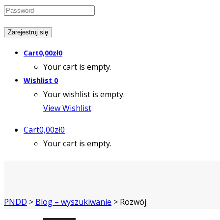
Cart
0,00
zł
0
Your cart is empty.
Wishlist
0
Your wishlist is empty.
View Wishlist
Cart
0,00
zł
0
Your cart is empty.
PNDD
>
Blog – wyszukiwanie
>
Rozwój