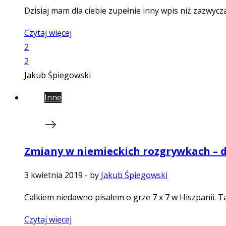
Dzisiaj mam dla ciebie zupełnie inny wpis niż zazwyc
Czytaj więcej
2
2
Jakub Śpiegowski
Inne
Zmiany w niemieckich rozgrywkach – dz
3 kwietnia 2019
-
by
Jakub Śpiegowski
Całkiem niedawno pisałem o grze 7 x 7 w Hiszpanii. T
Czytaj więcej