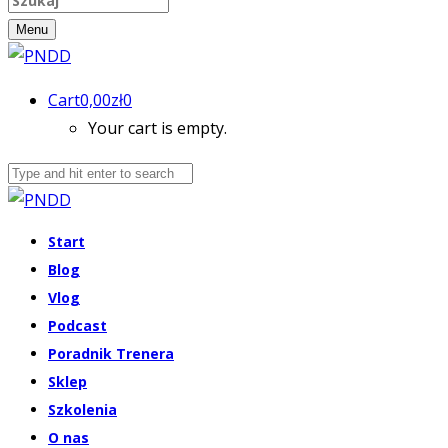
Menu
Cart
0,00
zł
0
Your cart is empty.
Start
Blog
Vlog
Podcast
Poradnik Trenera
Sklep
Szkolenia
O nas