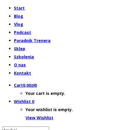
Start
Blog
Vlog
Podcast
Poradnik Trenera
Sklep
Szkolenia
O nas
Kontakt
Cart
0,00
zł
0
Your cart is empty.
Wishlist
0
Your wishlist is empty.
View Wishlist