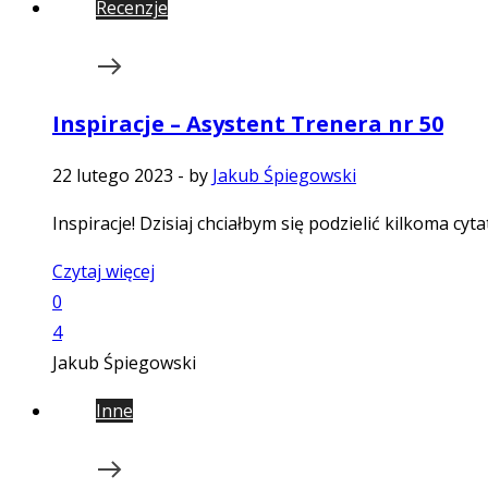
Recenzje
Inspiracje – Asystent Trenera nr 50
22 lutego 2023
-
by
Jakub Śpiegowski
Inspiracje! Dzisiaj chciałbym się podzielić kilkoma c
Czytaj więcej
0
4
Jakub Śpiegowski
Inne