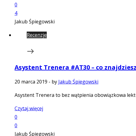
0
4
Jakub Śpiegowski
Recenzje
Asystent Trenera #AT30 – co znajdzies
20 marca 2019
-
by
Jakub Śpiegowski
Asystent Trenera to bez wątpienia obowiązkowa lekt
Czytaj więcej
0
0
Jakub Śpiegowski