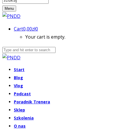
Menu
Cart
0,00
zł
0
Your cart is empty.
Start
Blog
Vlog
Podcast
Poradnik Trenera
Sklep
Szkolenia
O nas