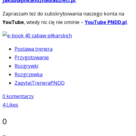
jakub@pilkanoznadladzieci.pl
.
Zapraszam też do subskrybowania naszego konta na
YouTube
, wtedy nic cię nie ominie –
YouTube PNDD.pl
.
Postawa trenera
Przygotowanie
Rozgrywki
Rozgrzewka
ZapytajTreneraPNDD
0 komentarzy
4
Likes
0