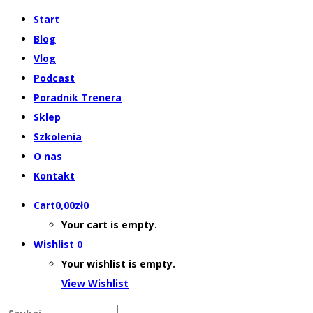
Start
Blog
Vlog
Podcast
Poradnik Trenera
Sklep
Szkolenia
O nas
Kontakt
Cart
0,00
zł
0
Your cart is empty.
Wishlist
0
Your wishlist is empty.
View Wishlist