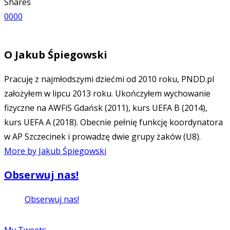
Shares
0
0
0
0
O
Jakub Śpiegowski
Pracuję z najmłodszymi dziećmi od 2010 roku, PNDD.pl
założyłem w lipcu 2013 roku. Ukończyłem wychowanie
fizyczne na AWFiS Gdańsk (2011), kurs UEFA B (2014),
kurs UEFA A (2018). Obecnie pełnię funkcję koordynatora
w AP Szczecinek i prowadzę dwie grupy żaków (U8).
More by Jakub Śpiegowski
Obserwuj nas!
Obserwuj nas!