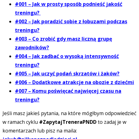
#001 – Jak w prosty sposób podnieść jakość
treningu?
#002 – Jak poradzić sobie z łobuzami podczas
treningu?
#003 – Co zrobić gdy masz liczną grupę
zawodników?
#004 – Jak zadbać o wysoką intensywność
treningu?
#005 – Jak uczyć podań skrzatów i żaków?
#006 – Dodatkowe atrakcje na obozie z dziećmi
#007 – Komu poświęcać najwięcej czasu na
treningu?
Jeśli masz jakieś pytania, na które mógłbym odpowiedzieć
w ramach cyklu
#ZapytajTreneraPNDD
to zadaj je w
komentarzach lub pisz na maila: