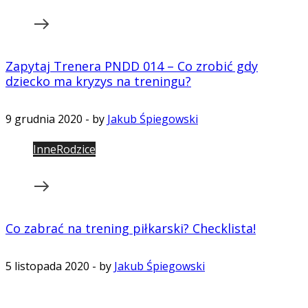
Zapytaj Trenera PNDD 014 – Co zrobić gdy
dziecko ma kryzys na treningu?
9 grudnia 2020
-
by
Jakub Śpiegowski
Inne
Rodzice
Co zabrać na trening piłkarski? Checklista!
5 listopada 2020
-
by
Jakub Śpiegowski