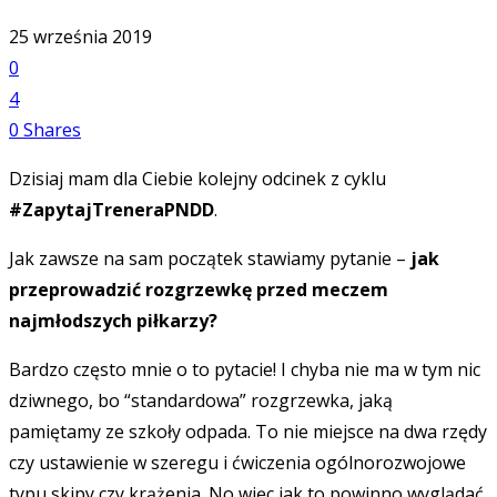
25 września 2019
0
4
0
Shares
Dzisiaj mam dla Ciebie kolejny odcinek z cyklu
#ZapytajTreneraPNDD
.
Jak zawsze na sam początek stawiamy pytanie –
jak
przeprowadzić rozgrzewkę przed meczem
najmłodszych piłkarzy?
Bardzo często mnie o to pytacie! I chyba nie ma w tym nic
dziwnego, bo “standardowa” rozgrzewka, jaką
pamiętamy ze szkoły odpada. To nie miejsce na dwa rzędy
czy ustawienie w szeregu i ćwiczenia ogólnorozwojowe
typu skipy czy krążenia. No więc jak to powinno wyglądać