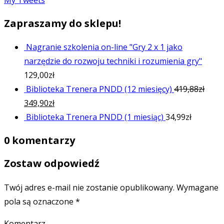
My Tweets
Zapraszamy do sklepu!
Nagranie szkolenia on-line "Gry 2 x 1 jako
narzędzie do rozwoju techniki i rozumienia gry"
129,00
zł
Biblioteka Trenera PNDD (12 miesięcy)
419,88
zł
349,90
zł
Biblioteka Trenera PNDD (1 miesiąc)
34,99
zł
0 komentarzy
Zostaw odpowiedź
Twój adres e-mail nie zostanie opublikowany.
Wymagane
pola są oznaczone
*
Komentarz